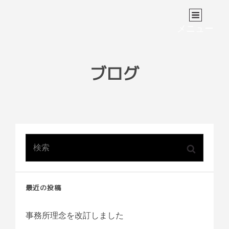
はぐぐみ行政書士事務所
共に最適解を探究する最強のサポーターを目指します！
メニュー
ブログ
検
検
索:
索
最近の投稿
事務所理念を改訂しました